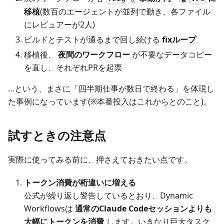
移植
(数百のエージェントが並列で動き、各ファイル
にレビュアーが2人)
ビルドとテストが通るまで回し続ける
fixループ
移植後、
夜間のワークフロー
が不要なデータコピー
を直し、それぞれPRを起票
…という、まさに「四半期仕事が数日で終わる」を体現し
た事例になっています(※本番投入はこれからとのこと)。
試すときの注意点
実際に使ってみる前に、押さえておきたい点です。
トークン消費が桁違いに増える
公式が繰り返し警告しているとおり、Dynamic
Workflowsは
通常のClaude Codeセッションよりも
大幅にトークンを消費
します。いきなり巨大タスク