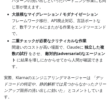
パターンの洗い出しといったハードニング作業にも同
じ形が使えます。
大規模なマイグレーション / モダナイゼーション
フレームワーク移行、API廃止対応、言語ポートな
ど、数千ファイルにまたがる作業をエンドツーエンド
で。
二重チェックが必要なクリティカルな作業
間違いのコストが高い場面で、Claudeに
独立した複
数の試行
をさせ、
敵対的(adversarial)なエージェン
ト
に結果を壊しにかからせてから人間が確認できま
す。
実際、Klarnaのエンジニアリングマネージャーは
「デッ
ドコードの特定や、静的解析では見つからなかったクリー
ンアップ箇所の洗い出しに効いた」
とコメントしていま
す。