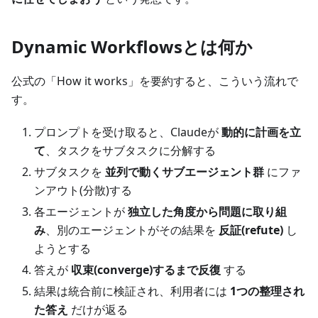
Dynamic Workflowsとは何か
公式の「How it works」を要約すると、こういう流れで
す。
プロンプトを受け取ると、Claudeが
動的に計画を立
て
、タスクをサブタスクに分解する
サブタスクを
並列で動くサブエージェント群
にファ
ンアウト(分散)する
各エージェントが
独立した角度から問題に取り組
み
、別のエージェントがその結果を
反証(refute)
し
ようとする
答えが
収束(converge)するまで反復
する
結果は統合前に検証され、利用者には
1つの整理され
た答え
だけが返る