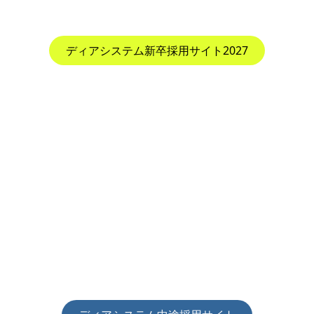
一生モノのITスキルを身につけよう
ディアシステム新卒採用サイト2027
あなたの経験とスキルを
ディアシステムで発揮してくだ
さい！