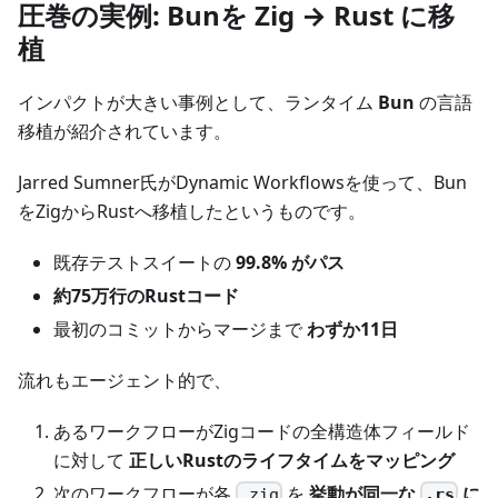
圧巻の実例: Bunを Zig → Rust に移
植
インパクトが大きい事例として、ランタイム
Bun
の言語
移植が紹介されています。
Jarred Sumner氏がDynamic Workflowsを使って、Bun
をZigからRustへ移植したというものです。
既存テストスイートの
99.8% がパス
約75万行のRustコード
最初のコミットからマージまで
わずか11日
流れもエージェント的で、
あるワークフローがZigコードの全構造体フィールド
に対して
正しいRustのライフタイムをマッピング
次のワークフローが各
を
挙動が同一な
に
.rs
.zig