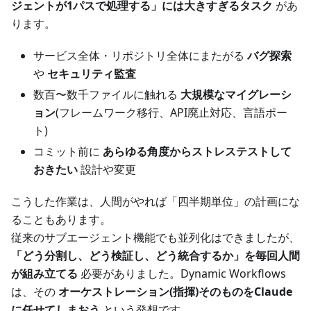
ジェントが1パスで処理する」には大きすぎるタスク
があ
ります。
サービス全体・リポジトリ全体にまたがる
バグ探索
や
セキュリティ監査
数百〜数千ファイルに触れる
大規模なマイグレーシ
ョン
(フレームワーク移行、API廃止対応、言語ポー
ト)
コミット前に
あらゆる角度からストレステストして
おきたい
設計や変更
こうした作業は、人間がやれば「四半期単位」の計画にな
ることもあります。
従来のサブエージェント機能でも並列化はできましたが、
「どう分割し、どう検証し、どう統合するか」を毎回人間
が組み立てる
必要がありました。Dynamic Workflows
は、その
オーケストレーション(指揮)そのものをClaude
に任せてしまおう
という発想です。