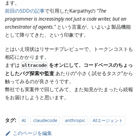
ます。
前回のSDDの記事
で引用したKarpathyの
"The
programmer is increasingly not just a code writer, but an
orchestrator of agents."
という言葉が、いよいよ製品機能
として降りてきた、という印象です。
とはいえ現状はリサーチプレビューで、トークンコストも
相応にかかります。
まずは
をオンにして、コードベースのちょっ
ultracode
としたバグ探索や監査
あたりの“小さく試せるタスク”から
触ってみるのが良さそうです。
弊社でも実案件で回してみて、また知見がたまったら続報
をお届けしようと思います。
タグ:
AI
claudecode
anthropic
AIエージェント
このページを編集