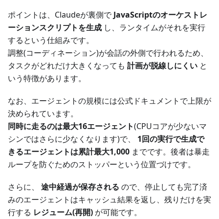
ポイントは、Claudeが裏側で
JavaScriptのオーケストレ
ーションスクリプトを生成
し、ランタイムがそれを実行
するという仕組みです。
調整(コーディネーション)が会話の外側で行われるため、
タスクがどれだけ大きくなっても
計画が脱線しにくい
と
いう特徴があります。
なお、エージェントの規模には公式ドキュメントで上限が
決められています。
同時に走るのは最大16エージェント
(CPUコアが少ないマ
シンではさらに少なくなります)で、
1回の実行で生成で
きるエージェントは累計最大1,000
までです。後者は暴走
ループを防ぐためのストッパーという位置づけです。
さらに、
途中経過が保存される
ので、停止しても完了済
みのエージェントはキャッシュ結果を返し、残りだけを実
行する
レジューム(再開)
が可能です。