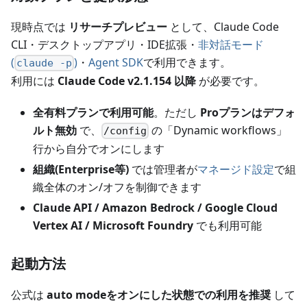
現時点では
リサーチプレビュー
として、Claude Code
CLI・デスクトップアプリ・IDE拡張・
非対話モード
(
)
・
Agent SDK
で利用できます。
claude -p
利用には
Claude Code v2.1.154 以降
が必要です。
全有料プランで利用可能
。ただし
Proプランはデフォ
ルト無効
で、
の「Dynamic workflows」
/config
行から自分でオンにします
組織(Enterprise等)
では管理者が
マネージド設定
で組
織全体のオン/オフを制御できます
Claude API / Amazon Bedrock / Google Cloud
Vertex AI / Microsoft Foundry
でも利用可能
起動方法
公式は
auto modeをオンにした状態での利用を推奨
して