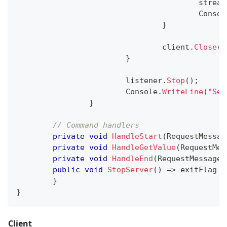
					stream
					Conso
}
				client
.
Close
(
)
}
			listener
.
Stop
(
)
;
			Console
.
WriteLine
(
"Ser
}
// Command handlers
private
void
HandleStart
(
RequestMessag
private
void
HandleGetValue
(
RequestMes
private
void
HandleEnd
(
RequestMessage
 
public
void
StopServer
(
)
=>
 exitFlag 
=
}
}
Client