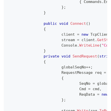
{
 Commands
.
End
}
;
}
public
void
Connect
(
)
{
			client 
=
new
TcpClient
			stream 
=
 client
.
GetStr
			Console
.
WriteLine
(
"Con
}
private
void
SendRequest
(
strin
{
			globalSeqNo
++
;
RequestMessage
 req 
=
n
{
				SeqNo 
=
 global
				Cmd 
=
 cmd
,
				ReqData 
=
new
}
;
			stream
.
Write
(
req
.
ToByt