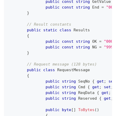
public
const
string
 GetValue 
=
public
const
string
 End 
=
"000
}
// Result constants
public
static
class
Results
{
public
const
string
 OK 
=
"0000
public
const
string
 NG 
=
"9999
}
// Request message (128 bytes)
public
class
RequestMessage
{
public
string
 SeqNo 
{
get
;
set
public
string
 Cmd 
{
get
;
set
;
public
string
 ReqData 
{
get
;
s
public
string
 Reserved 
{
get
;
public
byte
[
]
ToBytes
(
)
{