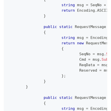
string
 msg 
=
 SeqNo 
+
 C
return
 Encoding
.
ASCII
.
}
public
static
RequestMessage
F
{
string
 msg 
=
 Encoding
.
return
new
RequestMess
{
				SeqNo 
=
 msg
.
Su
				Cmd 
=
 msg
.
Subs
				ReqData 
=
 msg
.
				Reserved 
=
 msg
}
;
}
}
public
static
RequestMessage
F
{
string
 msg 
=
 Encoding
.