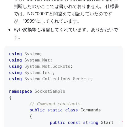
判断したのかここでは書かれておりません。 仕様書
では、NG:”0000”と間違えて明記していたのです
が、”9999”にしてくれています。
Byte変換等も考慮してくれています。ありがたいで
す。
using
System
;
using
System
.
Net
;
using
System
.
Net
.
Sockets
;
using
System
.
Text
;
using
System
.
Collections
.
Generic
;
namespace
SocketSample
{
// Command constants
public
static
class
Commands
{
public
const
string
 Start 
=
"0