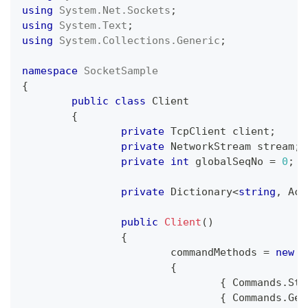
using
System
.
Net
.
Sockets
;
using
System
.
Text
;
using
System
.
Collections
.
Generic
;
namespace
SocketSample
{
public
class
Client
{
private
TcpClient
 client
;
private
NetworkStream
 stream
;
private
int
 globalSeqNo 
=
0
;
private
Dictionary
<
string
,
 Act
public
Client
(
)
{
			commandMethods 
=
new
D
{
{
 Commands
.
Sta
{
 Commands
.
Get