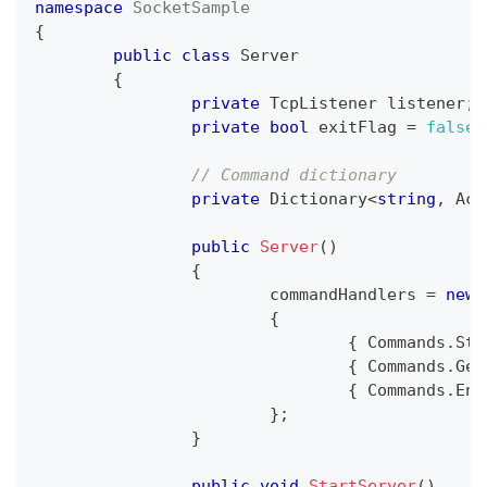
namespace
SocketSample
{
public
class
Server
{
private
TcpListener
 listener
;
private
bool
 exitFlag 
=
false
;
// Command dictionary
private
Dictionary
<
string
,
 Act
public
Server
(
)
{
			commandHandlers 
=
new
{
{
 Commands
.
Sta
{
 Commands
.
Get
{
 Commands
.
End
}
;
}
public
void
StartServer
(
)