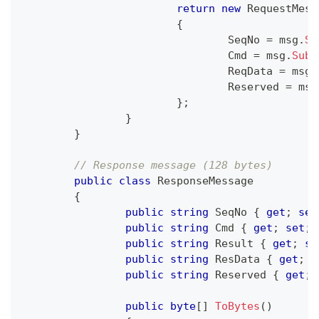
return
new
RequestMess
{
				SeqNo 
=
 msg
.
Su
				Cmd 
=
 msg
.
Subs
				ReqData 
=
 msg
.
				Reserved 
=
 msg
}
;
}
}
// Response message (128 bytes)
public
class
ResponseMessage
{
public
string
 SeqNo 
{
get
;
set
public
string
 Cmd 
{
get
;
set
;
public
string
 Result 
{
get
;
se
public
string
 ResData 
{
get
;
s
public
string
 Reserved 
{
get
;
public
byte
[
]
ToBytes
(
)