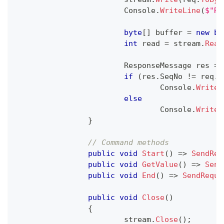
			Console
.
WriteLine
(
$"Re
byte
[
]
 buffer 
=
new
by
int
 read 
=
 stream
.
Read
ResponseMessage
 res 
=
 
if
(
res
.
SeqNo 
!=
 req
.
S
				Console
.
WriteL
else
				Console
.
WriteL
}
// Command methods
public
void
Start
(
)
=>
SendReq
public
void
GetValue
(
)
=>
Send
public
void
End
(
)
=>
SendReque
public
void
Close
(
)
{
			stream
.
Close
(
)
;