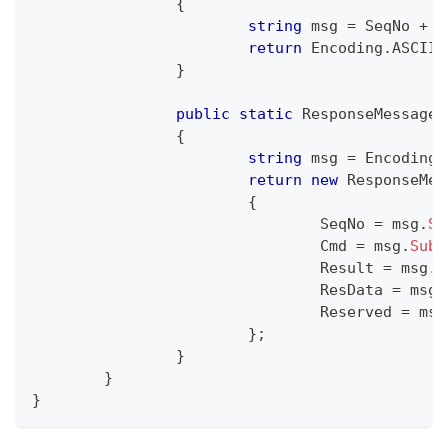
{
string
 msg 
=
 SeqNo 
+
 C
return
 Encoding
.
ASCII
.
}
public
static
ResponseMessage
{
string
 msg 
=
 Encoding
.
return
new
ResponseMes
{
				SeqNo 
=
 msg
.
Su
				Cmd 
=
 msg
.
Subs
				Result 
=
 msg
.
S
				ResData 
=
 msg
.
				Reserved 
=
 msg
}
;
}
}
}