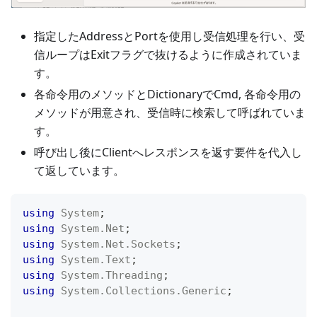
指定したAddressとPortを使用し受信処理を行い、受
信ループはExitフラグで抜けるように作成されていま
す。
各命令用のメソッドとDictionaryでCmd, 各命令用の
メソッドが用意され、受信時に検索して呼ばれていま
す。
呼び出し後にClientへレスポンスを返す要件を代入し
て返しています。
using
System
;
using
System
.
Net
;
using
System
.
Net
.
Sockets
;
using
System
.
Text
;
using
System
.
Threading
;
using
System
.
Collections
.
Generic
;