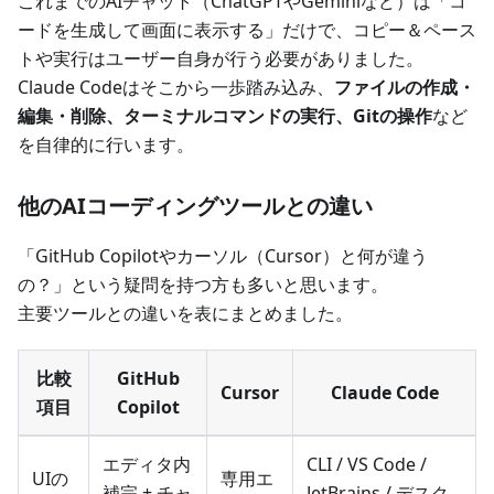
これまでのAIチャット（ChatGPTやGeminiなど）は「コ
ードを生成して画面に表示する」だけで、コピー＆ペース
トや実行はユーザー自身が行う必要がありました。
Claude Codeはそこから一歩踏み込み、
ファイルの作成・
編集・削除、ターミナルコマンドの実行、Gitの操作
など
を自律的に行います。
他のAIコーディングツールとの違い
「GitHub Copilotやカーソル（Cursor）と何が違う
の？」という疑問を持つ方も多いと思います。
主要ツールとの違いを表にまとめました。
比較
GitHub
Cursor
Claude Code
項目
Copilot
エディタ内
CLI / VS Code /
UIの
専用エ
補完 + チャ
JetBrains / デスク