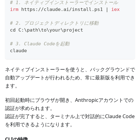
# 1. ネイティブインストーラーでインストール
irm
 https:
/
/
claude
.
ai/install
.
ps1 
|
iex
# 2. プロジェクトディレクトリに移動
cd C:\path\to\your\project
# 3. Claude Codeを起動
claude
ネイティブインストーラーを使うと、バックグラウンドで
自動アップデートが行われるため、常に最新版を利用でき
ます。
初回起動時にブラウザが開き、Anthropicアカウントでの
認証が求められます。
認証が完了すると、ターミナル上で対話的にClaude Code
を利用できるようになります。
CLIの特徴