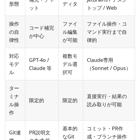
形態
ディタ
ット
トップ / Web
操作
ファイ
ファイル操作・コ
コード補完
の自
ル編集
マンド実行まで自
が中心
律性
が可能
律的
対応
複数モ
GPT-4o /
Claude専用
モデ
デル選
Claude 等
（Sonnet / Opus）
ル
択可
ター
ミナ
直接実行・結果の
限定的
限定的
ル操
読み取りが可能
作
基本的
コミット・PR作
Git連
PR説明文
なGit
成・ブランチ操作