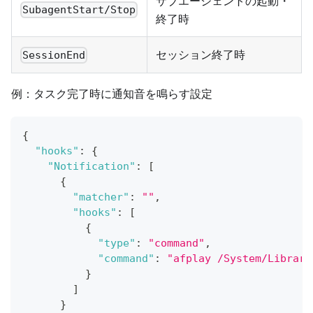
サブエージェントの起動・
SubagentStart/Stop
終了時
セッション終了時
SessionEnd
例：タスク完了時に通知音を鳴らす設定
{
"hooks"
:
{
"Notification"
:
[
{
"matcher"
:
""
,
"hooks"
:
[
{
"type"
:
"command"
,
"command"
:
"afplay /System/Library
}
]
}